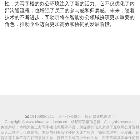
性，为写字楼的办公环境注入了新的活力。它不仅优化了内
部沟通流程，也增强了员工的参与感和归属感。未来，随着
技术的不断进步，互动屏将在智能办公领域扮演更加重要的
角色，推动企业迈向更加高效和协同的发展阶段。
18109080911
企业办公选址，欢迎您致电咨询！
Copyright © www.chuanweidasha.cn --成都写字楼信息网-- All rights reserved.
免责声明：本站为第三方写字楼信息展示平台，所提供的信息来源于互联网公开资料
及人工整理，仅供参考。本站与相关写字楼的大厦产权方、物业管理方、开发商、运
营方等主体不存在任何隶属关系、授权关系或商业合作关系，亦不代表其发布任何官