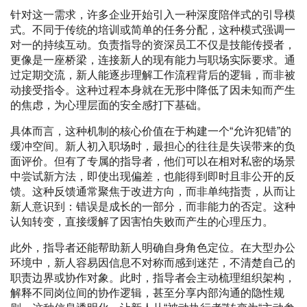
针对这一需求，许多企业开始引入一种深度陪伴式的引导模
式。不同于传统的培训或简单的任务分配，这种模式强调一
对一的持续互动。负责指导的资深员工不仅是技能传授者，
更像是一座桥梁，连接新人的现有能力与职场实际要求。通
过定期交流，新人能逐步理解工作流程背后的逻辑，而非被
动接受指令。这种过程本身就在无形中降低了因未知而产生
的焦虑，为心理层面的安全感打下基础。
具体而言，这种机制的核心价值在于构建一个“允许犯错”的
缓冲空间。新人初入职场时，最担心的往往是失误带来的负
面评价。但有了专属的指导者，他们可以在相对私密的场景
中尝试新方法，即使出现偏差，也能得到即时且非公开的反
馈。这种反馈通常聚焦于改进方向，而非单纯指责，从而让
新人意识到：错误是成长的一部分，而非能力的否定。这种
认知转变，直接缓解了因害怕失败而产生的心理压力。
此外，指导者还能帮助新人明确自身角色定位。在大型办公
环境中，新人容易因信息不对称而感到迷茫，不清楚自己的
职责边界或协作对象。此时，指导者会主动梳理组织架构，
解释不同岗位间的协作逻辑，甚至分享内部沟通的隐性规