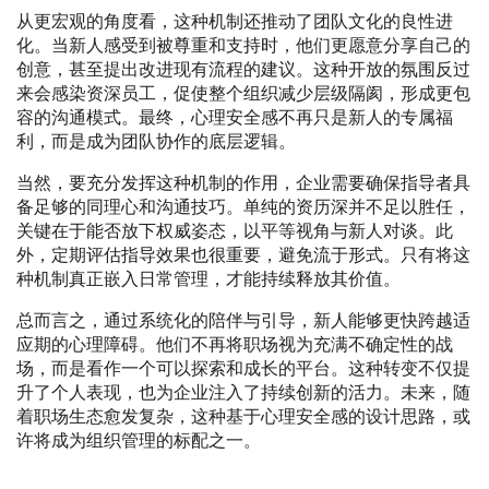
从更宏观的角度看，这种机制还推动了团队文化的良性进
化。当新人感受到被尊重和支持时，他们更愿意分享自己的
创意，甚至提出改进现有流程的建议。这种开放的氛围反过
来会感染资深员工，促使整个组织减少层级隔阂，形成更包
容的沟通模式。最终，心理安全感不再只是新人的专属福
利，而是成为团队协作的底层逻辑。
当然，要充分发挥这种机制的作用，企业需要确保指导者具
备足够的同理心和沟通技巧。单纯的资历深并不足以胜任，
关键在于能否放下权威姿态，以平等视角与新人对谈。此
外，定期评估指导效果也很重要，避免流于形式。只有将这
种机制真正嵌入日常管理，才能持续释放其价值。
总而言之，通过系统化的陪伴与引导，新人能够更快跨越适
应期的心理障碍。他们不再将职场视为充满不确定性的战
场，而是看作一个可以探索和成长的平台。这种转变不仅提
升了个人表现，也为企业注入了持续创新的活力。未来，随
着职场生态愈发复杂，这种基于心理安全感的设计思路，或
许将成为组织管理的标配之一。