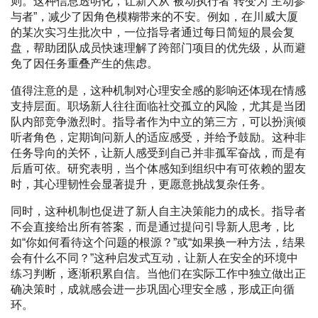
则。这种信息透明化，让新人从“被动执行者”转变为“主动参
与者”，减少了因角色模糊带来的不安。例如，在川威大厦
的某次实习生批次中，一位指导者通过每日简短的晨会复
盘，帮助团队成员快速理解了跨部门项目的优先级，从而避
免了因任务重叠产生的焦虑。
值得注意的是，这种机制对心理安全感的影响还体现在情感
支持层面。职场新人往往面临社交孤立的风险，尤其是当团
队内部竞争激烈时。指导者作为中立的第三方，可以扮演倾
听者角色，定期询问新人的适应感受，并给予鼓励。这种非
任务导向的关怀，让新人感受到自己并非孤军奋战，而是有
后盾可依。研究表明，当个体感知到组织中有可依赖的盟友
时，其心理韧性会显著提升，更愿意挑战复杂任务。
同时，这种机制也促进了新人自主决策能力的成长。指导者
不会直接给出所有答案，而是通过提问引导新人思考，比
如“你如何看待这个问题的根源？”或“如果换一种方法，结果
会有什么不同？”这种启发式互动，让新人在安全的环境中
练习判断，逐渐积累自信。当他们在实际工作中独立做出正
确决策时，成就感会进一步巩固心理安全感，形成正向循
环。